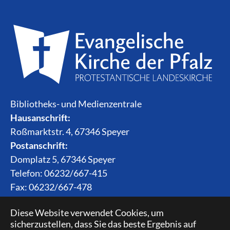
Bibliotheks- und Medienzentrale
Hausanschrift:
Roßmarktstr. 4, 67346 Speyer
Postanschrift:
Domplatz 5, 67346 Speyer
Telefon: 06232/667-415
Fax: 06232/667-478
Email:
bibliothek(at)evkirchepfalz.de
Diese Website verwendet Cookies, um
sicherzustellen, dass Sie das beste Ergebnis auf