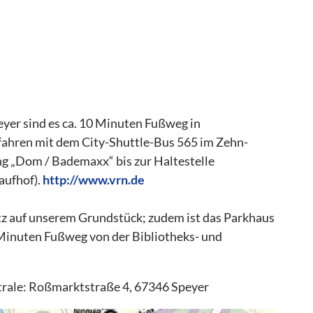
er sind es ca. 10 Minuten Fußweg in
 fahren mit dem City-Shuttle-Bus 565 im Zehn-
g „Dom / Bademaxx“ bis zur Haltestelle
aufhof).
http://www.vrn.de
tz auf unserem Grundstück; zudem ist das Parkhaus
 Minuten Fußweg von der Bibliotheks- und
trale: Roßmarktstraße 4, 67346 Speyer