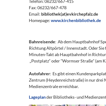
Telefon: 06232/667-415
Fax: 06232/667-478
Email:
bibliothek(at)evkirchepfalz.de
Homepage:
www.kirchenbibliothek.de
Bahnreisende
: Ab dem Hauptbahnhof Spey
Richtung Altpörtel / Innenstadt. Oder Sie
Minuten-Takt ab Hauptbahnhof in Richtun
„Postplatz“ oder "Wormser Straße" (am K
Autofahrer
:
Es gibt einen Kundenparkpla
Zentrum (Heydenreichstraße) in nur drei
Medienzentrale erreichbar.
Lageplan
der Bibliotheks- und Medienzen